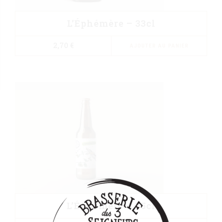
L’Éphémère – 33cl
2,70
€
AJOUTER AU PANIER
L’Éphémère – 75cl