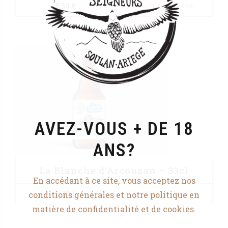
5,50
€
AJOUTER AU PANIER
AVEZ-VOUS + DE 18
ANS?
La Blanche d’Arcouzan – 33cl
En accédant à ce site, vous acceptez nos
2,70
€
conditions générales et notre politique en
AJOUTER AU PANIER
matière de confidentialité et de cookies.