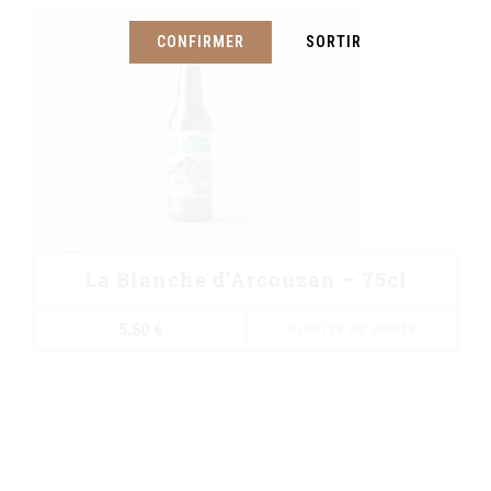
CONFIRMER
SORTIR
La Blanche d’Arcouzan – 75cl
5,50
€
AJOUTER AU PANIER