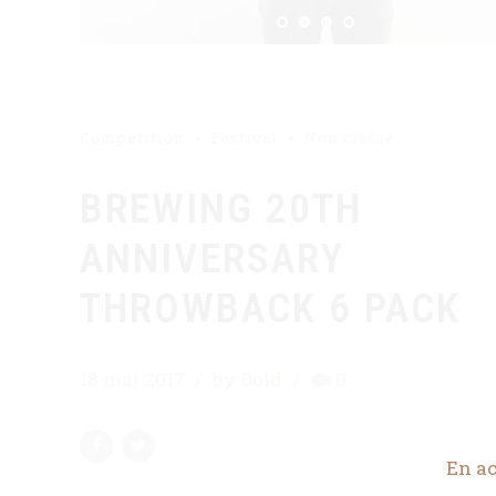
Competition
Festival
Non classé
BREWING 20TH
ANNIVERSARY
THROWBACK 6 PACK
18 mai 2017
by Bold
0
En ac