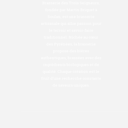
Brasserie des Trois Seigneurs,
fondée par Martin Briquet à
Soulan, est une brasserie
artisanale qui allie passion pour
le terroir et savoir-faire
traditionnel. Nichée au cœur
des Pyrénées, la brasserie
propose des bières
authentiques, brassées avec des
ingrédients biologiques et de
qualité. Chaque création est le
fruit d’une recherche constante
de saveurs uniques.