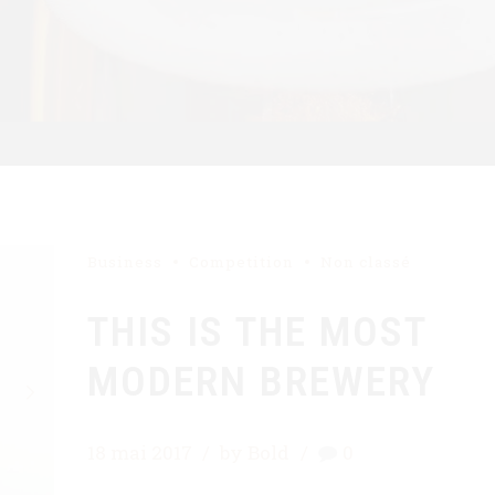
Business
Competition
Non classé
THIS IS THE MOST
MODERN BREWERY
18 mai 2017
by Bold
0