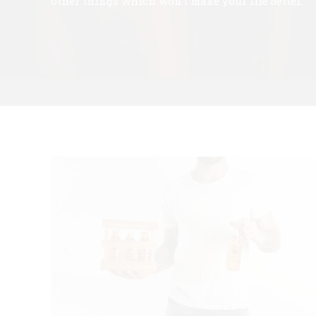
other things which won’t make your life better.